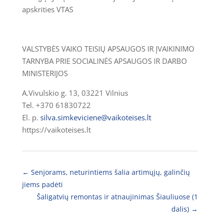
apskrities VTAS
VALSTYBĖS VAIKO TEISIŲ APSAUGOS IR ĮVAIKINIMO
TARNYBA PRIE SOCIALINĖS APSAUGOS IR DARBO
MINISTERIJOS
A.Vivulskio g. 13, 03221 Vilnius
Tel. +370 61830722
El. p.
silva.simkeviciene@vaikoteises.lt
https://vaikoteises.lt
←
Senjorams, neturintiems šalia artimųjų, galinčių
jiems padėti
Šaligatvių remontas ir atnaujinimas Šiauliuose (1
dalis)
→