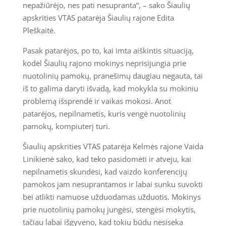
nepažiūrėjo, nes pati nesupranta“, – sako Šiaulių
apskrities VTAS patarėja Šiaulių rajone Edita
Pleškaitė.
Pasak patarėjos, po to, kai imta aiškintis situaciją,
kodėl Šiaulių rajono mokinys neprisijungia prie
nuotolinių pamokų, pranešimų daugiau negauta, tai
iš to galima daryti išvadą, kad mokykla su mokiniu
problemą išsprendė ir vaikas mokosi. Anot
patarėjos, nepilnametis, kuris vengė nuotolinių
pamokų, kompiuterį turi.
Šiaulių apskrities VTAS patarėja Kelmės rajone Vaida
Linikienė sako, kad teko pasidomėti ir atveju, kai
nepilnametis skundėsi, kad vaizdo konferencijų
pamokos jam nesuprantamos ir labai sunku suvokti
bei atlikti namuose užduodamas užduotis. Mokinys
prie nuotolinių pamokų jungėsi, stengėsi mokytis,
tačiau labai išgyveno, kad tokiu būdu nesiseka