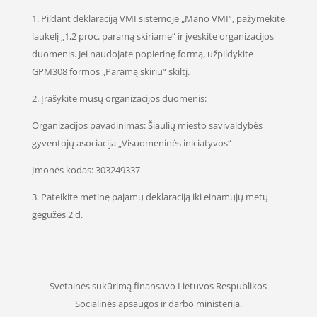
1. Pildant deklaraciją VMI sistemoje „Mano VMI“, pažymėkite
laukelį „1,2 proc. paramą skiriame“ ir įveskite organizacijos
duomenis. Jei naudojate popierinę formą, užpildykite
GPM308 formos „Paramą skiriu“ skiltį.
2. Įrašykite mūsų organizacijos duomenis:
Organizacijos pavadinimas: Šiaulių miesto savivaldybės
gyventojų asociacija „Visuomeninės iniciatyvos“
Įmonės kodas: 303249337
3. Pateikite metinę pajamų deklaraciją iki einamųjų metų
gegužės 2 d.
Svetainės sukūrimą finansavo Lietuvos Respublikos
Socialinės apsaugos ir darbo ministerija.