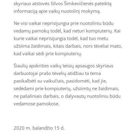
skyriaus atstovės Silvos Šimkevičienės pateiktą
informaciją apie vaikų nuotolinį mokymą.
Ne visi vaikai neprisijungia prie nuotoliniu būdu
vedamų pamokų todėl, kad neturi kompiuterių. Kai
kurie vaikai neprisijungia todėl, kad tuo metu
užsiima žaidimais, kitais darbais, nors tėveliai mato,
kad vaikai sėdi prie kompiuterių.
Šiaulių apskrities vaikų teisių apsaugos skyriaus
darbuotojai prašo tėvelių atidžiau ta tema
pasikalbėti su vaikučiais, pasidomėti, kad jie,
sėdėdami prie kompiuterių, užsiimtų ne žaidimais,
ne pašaliniais darbais, o dalyvautų nuotoliniu būdu
vedamose pamokose.
2020 m. balandžio 15 d.