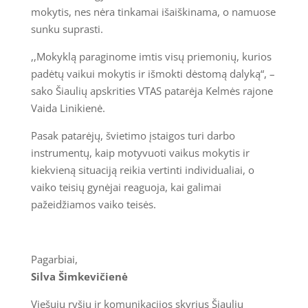
mokytis, nes nėra tinkamai išaiškinama, o namuose
sunku suprasti.
,,Mokyklą paraginome imtis visų priemonių, kurios
padėtų vaikui mokytis ir išmokti dėstomą dalyką“, –
sako Šiaulių apskrities VTAS patarėja Kelmės rajone
Vaida Linikienė.
Pasak patarėjų, švietimo įstaigos turi darbo
instrumentų, kaip motyvuoti vaikus mokytis ir
kiekvieną situaciją reikia vertinti individualiai, o
vaiko teisių gynėjai reaguoja, kai galimai
pažeidžiamos vaiko teisės.
Pagarbiai,
Silva Šimkevičienė
Viešųjų ryšių ir komunikacijos skyrius Šiaulių