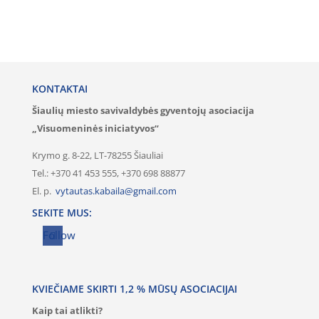
KONTAKTAI
Šiaulių miesto savivaldybės gyventojų asociacija
„Visuomeninės iniciatyvos“
Krymo g. 8-22, LT-78255 Šiauliai
Tel.: +370 41 453 555, +370 698 88877
El. p.
vytautas.kabaila@gmail.com
SEKITE MUS:
Follow
KVIEČIAME SKIRTI 1,2 % MŪSŲ ASOCIACIJAI
Kaip tai atlikti?