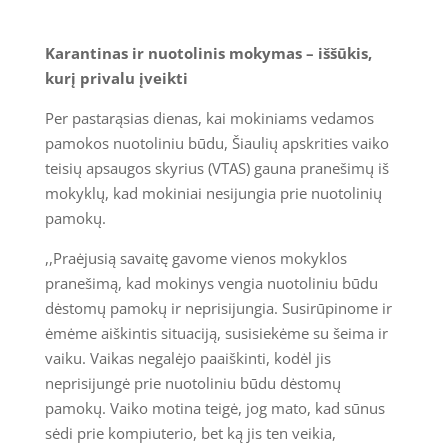
Karantinas ir nuotolinis mokymas – iššūkis,
kurį privalu įveikti
Per pastarąsias dienas, kai mokiniams vedamos
pamokos nuotoliniu būdu, Šiaulių apskrities vaiko
teisių apsaugos skyrius (VTAS) gauna pranešimų iš
mokyklų, kad mokiniai nesijungia prie nuotolinių
pamokų.
,,Praėjusią savaitę gavome vienos mokyklos
pranešimą, kad mokinys vengia nuotoliniu būdu
dėstomų pamokų ir neprisijungia. Susirūpinome ir
ėmėme aiškintis situaciją, susisiekėme su šeima ir
vaiku. Vaikas negalėjo paaiškinti, kodėl jis
neprisijungė prie nuotoliniu būdu dėstomų
pamokų. Vaiko motina teigė, jog mato, kad sūnus
sėdi prie kompiuterio, bet ką jis ten veikia,