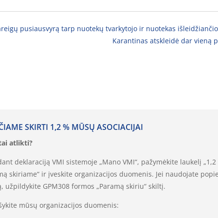
pareigų pusiausvyrą tarp nuotekų tvarkytojo ir nuotekas išleidžianč
Karantinas atskleidė dar vieną p
ČIAME SKIRTI 1,2 % MŪSŲ ASOCIACIJAI
ai atlikti?
ldant deklaraciją VMI sistemoje „Mano VMI“, pažymėkite laukelį „1,2
ą skiriame“ ir įveskite organizacijos duomenis. Jei naudojate popi
, užpildykite GPM308 formos „Paramą skiriu“ skiltį.
ašykite mūsų organizacijos duomenis: