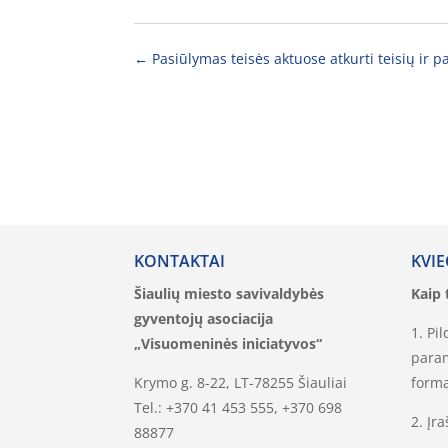
←
Pasiūlymas teisės aktuose atkurti teisių ir 
KONTAKTAI
KVIE
Šiaulių miesto savivaldybės
Kaip t
gyventojų asociacija
1. Pi
„Visuomeninės iniciatyvos“
param
Krymo g. 8-22, LT-78255 Šiauliai
formą
Tel.: +370 41 453 555, +370 698
2. Įr
88877