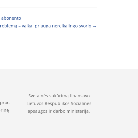
io abonento
roblemą – vaikai priauga nereikalingo svorio
→
Svetainės sukūrimą finansavo
 proc.
Lietuvos Respublikos Socialinės
erinę
apsaugos ir darbo ministerija.