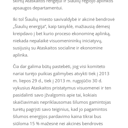
skirtų Ataskaitos rengėjui ir Šiaulių regiojo aplinkos
apsaugos departamentui.
Iki tol Šiaulių miesto savivaldybė ir akcinė bendrovė
„Šiaulių energija“, kaip taisyklė, mažiausią dėmesį
kreipdavo į bet kurio proceso ekonominę aplinką,
niekada nepalaikė visuomenininkų iniciatyvų,
susijusių su Ataskaitos socialine ir ekonomine
aplinka.
Čia dar galima būtų pastebėti, jog visi komiteto
nariai turėjo puikias galimybes atvykti tiek į 2013
m. liepos 29 d., tiek į 2013 m. rugpjūčio 30 d.
vykusius Ataskaitos pristatymus visuomenei ir ten
pasidalinti savo įžvalgomis apie tai, kokiais
skaičiavimais nepriklausomas šilumos gamintojas
turėtų pagrįsti savo teiginius, kad jo pagamintos
šilumos energijos pardavimo kaina tikrai bus
siūloma 15 % mažesnė nei akcinės bendrovės