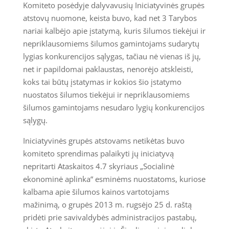
Komiteto posėdyje dalyvavusių Iniciatyvinės grupės
atstovų nuomone, keista buvo, kad net 3 Tarybos
nariai kalbėjo apie įstatymą, kuris šilumos tiekėjui ir
nepriklausomiems šilumos gamintojams sudarytų
lygias konkurencijos sąlygas, tačiau nė vienas iš jų,
net ir papildomai paklaustas, nenorėjo atskleisti,
koks tai būtų įstatymas ir kokios šio įstatymo
nuostatos šilumos tiekėjui ir nepriklausomiems
šilumos gamintojams nesudaro lygių konkurencijos
sąlygų.
Iniciatyvinės grupės atstovams netikėtas buvo
komiteto sprendimas palaikyti jų iniciatyvą
nepritarti Ataskaitos 4.7 skyriaus „Socialinė
ekonominė aplinka“ esminėms nuostatoms, kuriose
kalbama apie šilumos kainos vartotojams
mažinimą, o grupės 2013 m. rugsėjo 25 d. raštą
pridėti prie savivaldybės administracijos pastabų,