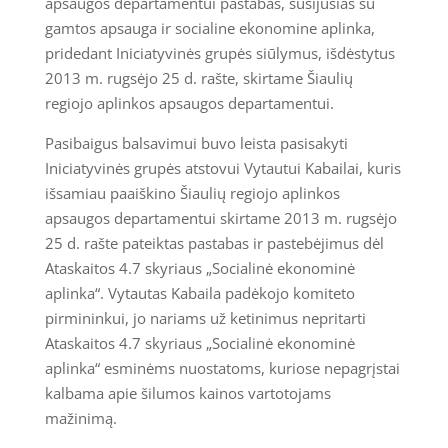
apsaugos departamentui pastabas, susijusias su
gamtos apsauga ir socialine ekonomine aplinka,
pridedant Iniciatyvinės grupės siūlymus, išdėstytus
2013 m. rugsėjo 25 d. rašte, skirtame Šiaulių
regiojo aplinkos apsaugos departamentui.
Pasibaigus balsavimui buvo leista pasisakyti
Iniciatyvinės grupės atstovui Vytautui Kabailai, kuris
išsamiau paaiškino Šiaulių regiojo aplinkos
apsaugos departamentui skirtame 2013 m. rugsėjo
25 d. rašte pateiktas pastabas ir pastebėjimus dėl
Ataskaitos 4.7 skyriaus „Socialinė ekonominė
aplinka“. Vytautas Kabaila padėkojo komiteto
pirmininkui, jo nariams už ketinimus nepritarti
Ataskaitos 4.7 skyriaus „Socialinė ekonominė
aplinka“ esminėms nuostatoms, kuriose nepagrįstai
kalbama apie šilumos kainos vartotojams
mažinimą.