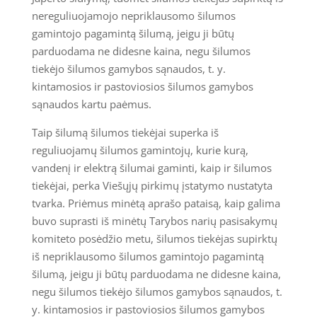
nereguliuojamojo nepriklausomo šilumos
gamintojo pagamintą šilumą, jeigu ji būtų
parduodama ne didesne kaina, negu šilumos
tiekėjo šilumos gamybos sąnaudos, t. y.
kintamosios ir pastoviosios šilumos gamybos
sąnaudos kartu paėmus.
Taip šilumą šilumos tiekėjai superka iš
reguliuojamų šilumos gamintojų, kurie kurą,
vandenį ir elektrą šilumai gaminti, kaip ir šilumos
tiekėjai, perka Viešųjų pirkimų įstatymo nustatyta
tvarka. Priėmus minėtą aprašo pataisą, kaip galima
buvo suprasti iš minėtų Tarybos narių pasisakymų
komiteto posėdžio metu, šilumos tiekėjas supirktų
iš nepriklausomo šilumos gamintojo pagamintą
šilumą, jeigu ji būtų parduodama ne didesne kaina,
negu šilumos tiekėjo šilumos gamybos sąnaudos, t.
y. kintamosios ir pastoviosios šilumos gamybos