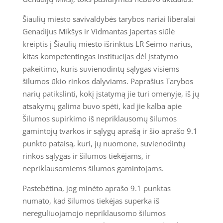
Šiaulių miesto savivaldybės tarybos nariai liberalai
Genadijus Mikšys ir Vidmantas Japertas siūlė
kreiptis į Šiaulių miesto išrinktus LR Seimo narius,
kitas kompetentingas institucijas dėl įstatymo
pakeitimo, kuris suvienodintų sąlygas visiems
šilumos ūkio rinkos dalyviams. Paprašius Tarybos
narių patikslinti, kokį įstatymą jie turi omenyje, iš jų
atsakymų galima buvo spėti, kad jie kalba apie
Šilumos supirkimo iš nepriklausomų šilumos
gamintojų tvarkos ir sąlygų aprašą ir šio aprašo 9.1
punkto pataisą, kuri, jų nuomone, suvienodintų
rinkos sąlygas ir šilumos tiekėjams, ir
nepriklausomiems šilumos gamintojams.
Pastebėtina, jog minėto aprašo 9.1 punktas
numato, kad šilumos tiekėjas superka iš
nereguliuojamojo nepriklausomo šilumos