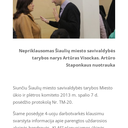
Nepriklausomas Šiaulių miesto savivaldybės
tarybos narys Artūras Visockas. Artūro
Staponkaus nuotrauka
Siunčiu Šiaulių miesto savivaldybės tarybos Miesto
ūkio ir plėtros komiteto 2013 m. spalio 7 d.
posėdžio protokolą Nr. TM-20.
Šiame posėdyje 4-uoju darbotvarkės klausimu
svarstyta informacija apie parengtos uždarosios
akcinės bendrovės „KLAS“ planuojamos ūkinės