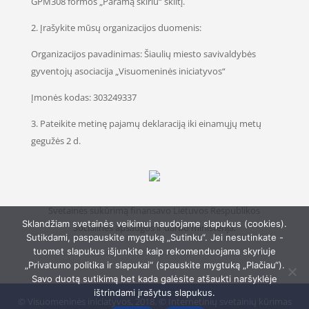
GPM308 formos „Paramą skiriu“ skiltį.
2. Įrašykite mūsų organizacijos duomenis:
Organizacijos pavadinimas: Šiaulių miesto savivaldybės
gyventojų asociacija „Visuomeninės iniciatyvos“
Įmonės kodas: 303249337
3. Pateikite metinę pajamų deklaraciją iki einamųjų metų
gegužės 2 d.
Svetainės sukūrimą finansavo Lietuvos Respublikos
Sklandžiam svetainės veikimui naudojame slapukus (cookies).
Socialinės apsaugos ir darbo ministerija.
Sutikdami, paspauskite mygtuką „Sutinku“. Jei nesutinkate -
tuomet slapukus išjunkite kaip rekomenduojama skyriuje
„Privatumo politika ir slapukai“ (spauskite mygtuką „Plačiau“).
Savo duotą sutikimą bet kada galėsite atšaukti naršyklėje
ištrindami įrašytus slapukus.
© Visuomeninės iniciatyvos, 2018. © Internetinių svetainių kūrimas