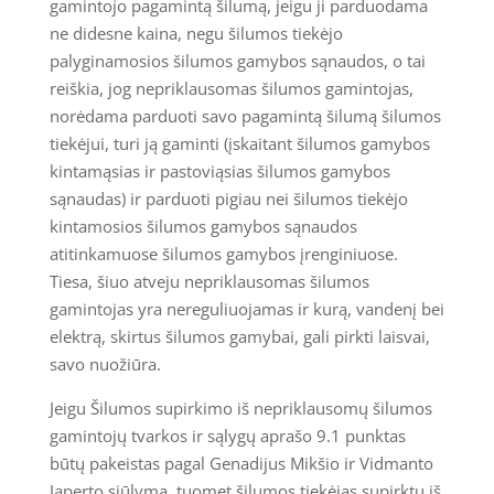
gamintojo pagamintą šilumą, jeigu ji parduodama
ne didesne kaina, negu šilumos tiekėjo
palyginamosios šilumos gamybos sąnaudos, o tai
reiškia, jog nepriklausomas šilumos gamintojas,
norėdama parduoti savo pagamintą šilumą šilumos
tiekėjui, turi ją gaminti (įskaitant šilumos gamybos
kintamąsias ir pastoviąsias šilumos gamybos
sąnaudas) ir parduoti pigiau nei šilumos tiekėjo
kintamosios šilumos gamybos sąnaudos
atitinkamuose šilumos gamybos įrenginiuose.
Tiesa, šiuo atveju nepriklausomas šilumos
gamintojas yra nereguliuojamas ir kurą, vandenį bei
elektrą, skirtus šilumos gamybai, gali pirkti laisvai,
savo nuožiūra.
Jeigu Šilumos supirkimo iš nepriklausomų šilumos
gamintojų tvarkos ir sąlygų aprašo 9.1 punktas
būtų pakeistas pagal Genadijus Mikšio ir Vidmanto
Japerto siūlymą, tuomet šilumos tiekėjas supirktų iš