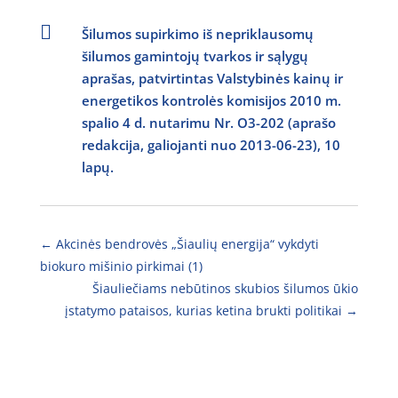

Šilumos supirkimo iš nepriklausomų
šilumos gamintojų tvarkos ir sąlygų
aprašas, patvirtintas Valstybinės kainų ir
energetikos kontrolės komisijos 2010 m.
spalio 4 d. nutarimu Nr. O3-202 (aprašo
redakcija, galiojanti nuo 2013-06-23), 10
lapų.
←
Akcinės bendrovės „Šiaulių energija“ vykdyti
biokuro mišinio pirkimai (1)
Šiauliečiams nebūtinos skubios šilumos ūkio
įstatymo pataisos, kurias ketina brukti politikai
→