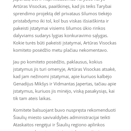
Artūras Visockas, paaiškinęs, kad jis teiks Tarybai
sprendimo projektą dėl privataus šilumos tiekėjo
pristabdymo iki tol, kol bus viskas išsiaiškinta ir
pakeisti įstatymai visiems šilumos ūkio rinkos
dalyviams sudarys lygias konkuravimo sąlygas.
Kokie turės būti pakeisti įstatymai, Artūras Visockas
komiteto posėdžio metu plačiau nekomentavo.
Jau po komiteto posėdžio, paklausus, kokius
įstatymus jis turi omenyje, Artūras Visockas atsakė,
kad jam nežinomi įstatymai, apie kuriuos kalbėjo
Genadijus Mikšys ir Vidmantas Japertas, tačiau apie
įstatymus, kuriuos jis minėjo, viską pasakysiąs, kai
tik tam ateis laikas.
Komitete balsuojant buvo nuspręsta rekomenduoti
Šiaulių miesto savivaldybės administracijai teikti
Ataskaitos rengėjui ir Šiaulių regiono aplinkos