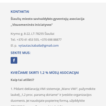
KONTAKTAI
Šiaulių miesto savivaldybės gyventojų asociacija
„Visuomeninės iniciatyvos“
Krymo g. 8-22, LT-78255 Šiauliai
Tel.: +370 41 453 555, +370 698 88877
El. p.
vytautas.kabaila@gmail.com
SEKITE MUS:
KVIEČIAME SKIRTI 1,2 % MŪSŲ ASOCIACIJAI
Kaip tai atlikti?
1. Pildant deklaraciją VMI sistemoje „Mano VMI“, pažymėkite
laukelį „1,2 proc. paramą skiriame“ ir įveskite organizacijos
duomenis. Jei naudojate popierinę formą, užpildykite