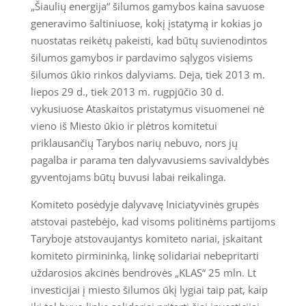
„Šiaulių energija“ šilumos gamybos kaina savuose
generavimo šaltiniuose, kokį įstatymą ir kokias jo
nuostatas reikėtų pakeisti, kad būtų suvienodintos
šilumos gamybos ir pardavimo sąlygos visiems
šilumos ūkio rinkos dalyviams. Deja, tiek 2013 m.
liepos 29 d., tiek 2013 m. rugpjūčio 30 d.
vykusiuose Ataskaitos pristatymus visuomenei nė
vieno iš Miesto ūkio ir plėtros komitetui
priklausančių Tarybos narių nebuvo, nors jų
pagalba ir parama ten dalyvavusiems savivaldybės
gyventojams būtų buvusi labai reikalinga.
Komiteto posėdyje dalyvavę Iniciatyvinės grupės
atstovai pastebėjo, kad visoms politinėms partijoms
Taryboje atstovaujantys komiteto nariai, įskaitant
komiteto pirmininką, linkę solidariai nebepritarti
uždarosios akcinės bendrovės „KLAS“ 25 mln. Lt
investicijai į miesto šilumos ūkį lygiai taip pat, kaip