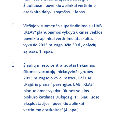
Šiauliuose - poveikio aplinkai vertinimo
ataskaita dalyvių sąrašas, 1 lapas.

Viešojo visuomenės supažindinimo su UAB
„KLAS“ planuojamos vykdyti ūkinės veiklos
poveikio aplinkai vertinimo ataskaita,
vykusio 2013 m. rugpjūčio 30 d., dalyvių
sąrašas, 1 lapas.

Šiaulių miesto centralizuotai tiekiamos
šilumos vartotojų iniciatyvinės grupės
2013 m. rugsėjo 25 d. raštas „Dėl UAB
„Pajūrio planai“ parengtos UAB „KLAS“
planuojamos vykdyti ūkinės veiklos –
biokuro katilinės Dubijos g. 1F, Šiauliuose
eksploatacijos - poveikio aplinkai
vertinimo ataskaitos“ (4 lapai).