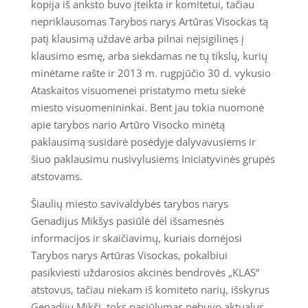
kopija iš anksto buvo įteikta ir komitetui, tačiau
nepriklausomas Tarybos narys Artūras Visockas tą
patį klausimą uždavė arba pilnai neįsigilinęs į
klausimo esmę, arba siekdamas ne tų tikslų, kurių
minėtame rašte ir 2013 m. rugpjūčio 30 d. vykusio
Ataskaitos visuomenei pristatymo metu siekė
miesto visuomenininkai. Bent jau tokia nuomonė
apie tarybos nario Artūro Visocko minėtą
paklausimą susidarė posėdyje dalyvavusiems ir
šiuo paklausimu nusivylusiems Iniciatyvinės grupės
atstovams.
Šiaulių miesto savivaldybės tarybos narys
Genadijus Mikšys pasiūlė dėl išsamesnės
informacijos ir skaičiavimų, kuriais domėjosi
Tarybos narys Artūras Visockas, pokalbiui
pasikviesti uždarosios akcinės bendrovės „KLAS“
atstovus, tačiau niekam iš komiteto narių, išskyrus
Genadijų Mikšį, toks pasiūlymas nebuvo aktualus.