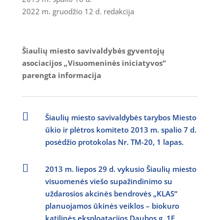
2022 m. gruodžio 12 d. redakcija
Šiaulių miesto savivaldybės gyventojų
asociacijos „Visuomeninės iniciatyvos“
parengta informacija

Šiaulių miesto savivaldybės tarybos Miesto
ūkio ir plėtros komiteto 2013 m. spalio 7 d.
posėdžio protokolas Nr. TM-20, 1 lapas.

2013 m. liepos 29 d. vykusio Šiaulių miesto
visuomenės viešo supažindinimo su
uždarosios akcinės bendrovės „KLAS“
planuojamos ūkinės veiklos – biokuro
katilinės eksploatacijos Daubos g. 1F,