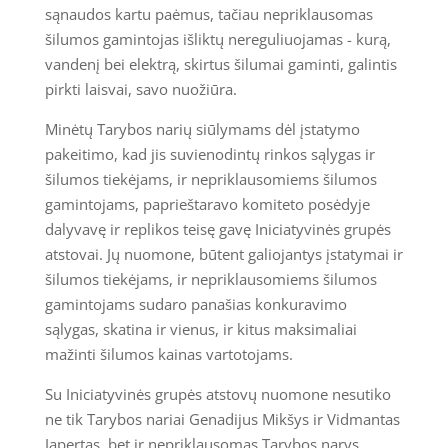
sąnaudos kartu paėmus, tačiau nepriklausomas
šilumos gamintojas išliktų nereguliuojamas - kurą,
vandenį bei elektrą, skirtus šilumai gaminti, galintis
pirkti laisvai, savo nuožiūra.
Minėtų Tarybos narių siūlymams dėl įstatymo
pakeitimo, kad jis suvienodintų rinkos sąlygas ir
šilumos tiekėjams, ir nepriklausomiems šilumos
gamintojams, paprieštaravo komiteto posėdyje
dalyvavę ir replikos teisę gavę Iniciatyvinės grupės
atstovai. Jų nuomone, būtent galiojantys įstatymai ir
šilumos tiekėjams, ir nepriklausomiems šilumos
gamintojams sudaro panašias konkuravimo
sąlygas, skatina ir vienus, ir kitus maksimaliai
mažinti šilumos kainas vartotojams.
Su Iniciatyvinės grupės atstovų nuomone nesutiko
ne tik Tarybos nariai Genadijus Mikšys ir Vidmantas
Japertas, bet ir nepriklausomas Tarybos narys