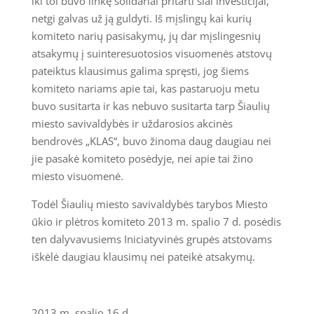
iki tol buvo linkę solidariai pritarti šiai investicijai,
netgi galvas už ją guldyti. Iš mįslingų kai kurių
komiteto narių pasisakymų, jų dar mįslingesnių
atsakymų į suinteresuotosios visuomenės atstovų
pateiktus klausimus galima spręsti, jog šiems
komiteto nariams apie tai, kas pastaruoju metu
buvo susitarta ir kas nebuvo susitarta tarp Šiaulių
miesto savivaldybės ir uždarosios akcinės
bendrovės „KLAS“, buvo žinoma daug daugiau nei
jie pasakė komiteto posėdyje, nei apie tai žino
miesto visuomenė.
Todėl Šiaulių miesto savivaldybės tarybos Miesto
ūkio ir plėtros komiteto 2013 m. spalio 7 d. posėdis
ten dalyvavusiems Iniciatyvinės grupės atstovams
iškėlė daugiau klausimų nei pateikė atsakymų.
2013 m. spalio 16 d.