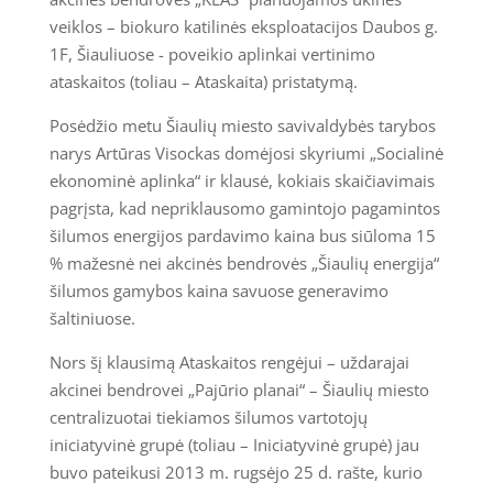
veiklos – biokuro katilinės eksploatacijos Daubos g.
1F, Šiauliuose - poveikio aplinkai vertinimo
ataskaitos (toliau – Ataskaita) pristatymą.
Posėdžio metu Šiaulių miesto savivaldybės tarybos
narys Artūras Visockas domėjosi skyriumi „Socialinė
ekonominė aplinka“ ir klausė, kokiais skaičiavimais
pagrįsta, kad nepriklausomo gamintojo pagamintos
šilumos energijos pardavimo kaina bus siūloma 15
% mažesnė nei akcinės bendrovės „Šiaulių energija“
šilumos gamybos kaina savuose generavimo
šaltiniuose.
Nors šį klausimą Ataskaitos rengėjui – uždarajai
akcinei bendrovei „Pajūrio planai“ – Šiaulių miesto
centralizuotai tiekiamos šilumos vartotojų
iniciatyvinė grupė (toliau – Iniciatyvinė grupė) jau
buvo pateikusi 2013 m. rugsėjo 25 d. rašte, kurio