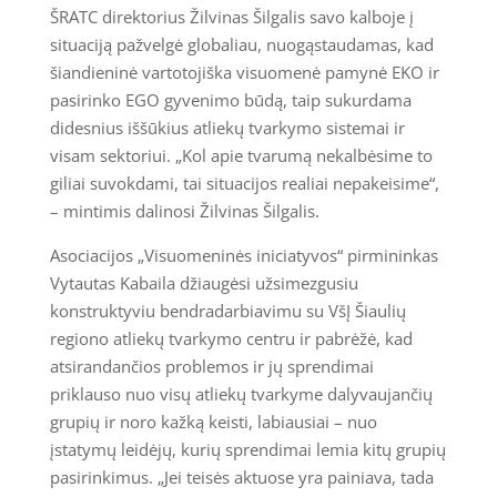
ŠRATC direktorius Žilvinas Šilgalis savo kalboje į
situaciją pažvelgė globaliau, nuogąstaudamas, kad
šiandieninė vartotojiška visuomenė pamynė EKO ir
pasirinko EGO gyvenimo būdą, taip sukurdama
didesnius iššūkius atliekų tvarkymo sistemai ir
visam sektoriui. „Kol apie tvarumą nekalbėsime to
giliai suvokdami, tai situacijos realiai nepakeisime“,
– mintimis dalinosi Žilvinas Šilgalis.
Asociacijos „Visuomeninės iniciatyvos“ pirmininkas
Vytautas Kabaila džiaugėsi užsimezgusiu
konstruktyviu bendradarbiavimu su VšĮ Šiaulių
regiono atliekų tvarkymo centru ir pabrėžė, kad
atsirandančios problemos ir jų sprendimai
priklauso nuo visų atliekų tvarkyme dalyvaujančių
grupių ir noro kažką keisti, labiausiai – nuo
įstatymų leidėjų, kurių sprendimai lemia kitų grupių
pasirinkimus. „Jei teisės aktuose yra painiava, tada