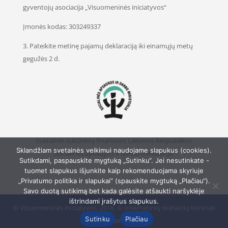
gyventojų asociacija „Visuomeninės iniciatyvos“
Įmonės kodas: 303249337
3. Pateikite metinę pajamų deklaraciją iki einamųjų metų
gegužės 2 d.
Svetainės sukūrimą finansavo Lietuvos Respublikos
Sklandžiam svetainės veikimui naudojame slapukus (cookies).
Socialinės apsaugos ir darbo ministerija.
Sutikdami, paspauskite mygtuką „Sutinku“. Jei nesutinkate -
tuomet slapukus išjunkite kaip rekomenduojama skyriuje
„Privatumo politika ir slapukai“ (spauskite mygtuką „Plačiau“).
Savo duotą sutikimą bet kada galėsite atšaukti naršyklėje
ištrindami įrašytus slapukus.
© Visuomeninės iniciatyvos, 2018. © Internetinių svetainių kūrimas
Sutinku
Plačiau
-
Dipolis.com
. 2026