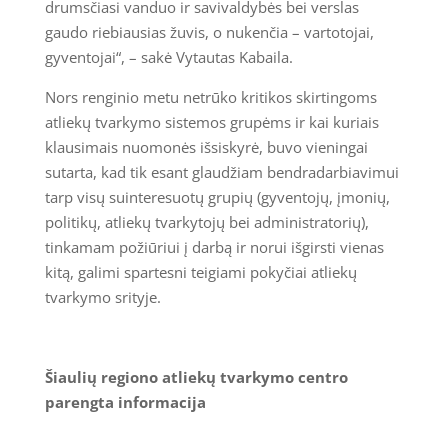
drumsčiasi vanduo ir savivaldybės bei verslas
gaudo riebiausias žuvis, o nukenčia – vartotojai,
gyventojai“, – sakė Vytautas Kabaila.
Nors renginio metu netrūko kritikos skirtingoms
atliekų tvarkymo sistemos grupėms ir kai kuriais
klausimais nuomonės išsiskyrė, buvo vieningai
sutarta, kad tik esant glaudžiam bendradarbiavimui
tarp visų suinteresuotų grupių (gyventojų, įmonių,
politikų, atliekų tvarkytojų bei administratorių),
tinkamam požiūriui į darbą ir norui išgirsti vienas
kitą, galimi spartesni teigiami pokyčiai atliekų
tvarkymo srityje.
Šiaulių regiono atliekų tvarkymo centro
parengta informacija