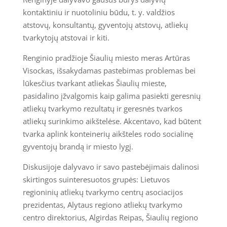
kontaktiniu ir nuotoliniu būdu, t. y. valdžios
atstovų, konsultantų, gyventojų atstovų, atliekų
tvarkytojų atstovai ir kiti.
Renginio pradžioje Šiaulių miesto meras Artūras
Visockas, išsakydamas pastebimas problemas bei
lūkesčius tvarkant atliekas Šiaulių mieste,
pasidalino įžvalgomis kaip galima pasiekti geresnių
atliekų tvarkymo rezultatų ir geresnės tvarkos
atliekų surinkimo aikštelėse. Akcentavo, kad būtent
tvarka aplink konteinerių aikšteles rodo socialinę
gyventojų brandą ir miesto lygį.
Diskusijoje dalyvavo ir savo pastebėjimais dalinosi
skirtingos suinteresuotos grupės: Lietuvos
regioninių atliekų tvarkymo centrų asociacijos
prezidentas, Alytaus regiono atliekų tvarkymo
centro direktorius, Algirdas Reipas, Šiaulių regiono