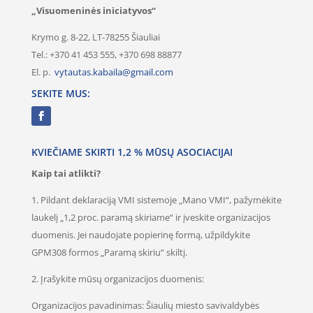
„Visuomeninės iniciatyvos“
Krymo g. 8-22, LT-78255 Šiauliai
Tel.: +370 41 453 555, +370 698 88877
El. p.
vytautas.kabaila@gmail.com
SEKITE MUS:
KVIEČIAME SKIRTI 1,2 % MŪSŲ ASOCIACIJAI
Kaip tai atlikti?
1. Pildant deklaraciją VMI sistemoje „Mano VMI“, pažymėkite
laukelį „1,2 proc. paramą skiriame“ ir įveskite organizacijos
duomenis. Jei naudojate popierinę formą, užpildykite
GPM308 formos „Paramą skiriu“ skiltį.
2. Įrašykite mūsų organizacijos duomenis:
Organizacijos pavadinimas: Šiaulių miesto savivaldybės