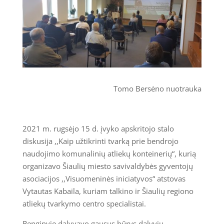
Tomo Bersėno nuotrauka
2021 m. rugsėjo 15 d. įvyko apskritojo stalo
diskusija ,,Kaip užtikrinti tvarką prie bendrojo
naudojimo komunalinių atliekų konteinerių“, kurią
organizavo Šiaulių miesto savivaldybės gyventojų
asociacijos ,,Visuomeninės iniciatyvos“ atstovas
Vytautas Kabaila, kuriam talkino ir Šiaulių regiono
atliekų tvarkymo centro specialistai.
Renginyje dalyvavo gausus būrys dalyvių