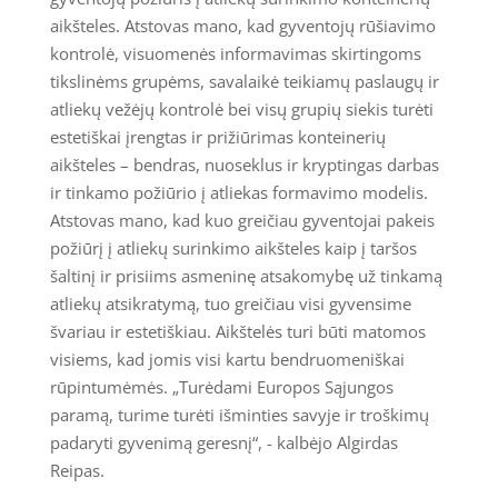
aikšteles. Atstovas mano, kad gyventojų rūšiavimo
kontrolė, visuomenės informavimas skirtingoms
tikslinėms grupėms, savalaikė teikiamų paslaugų ir
atliekų vežėjų kontrolė bei visų grupių siekis turėti
estetiškai įrengtas ir prižiūrimas konteinerių
aikšteles – bendras, nuoseklus ir kryptingas darbas
ir tinkamo požiūrio į atliekas formavimo modelis.
Atstovas mano, kad kuo greičiau gyventojai pakeis
požiūrį į atliekų surinkimo aikšteles kaip į taršos
šaltinį ir prisiims asmeninę atsakomybę už tinkamą
atliekų atsikratymą, tuo greičiau visi gyvensime
švariau ir estetiškiau. Aikštelės turi būti matomos
visiems, kad jomis visi kartu bendruomeniškai
rūpintumėmės. „Turėdami Europos Sąjungos
paramą, turime turėti išminties savyje ir troškimų
padaryti gyvenimą geresnį“, - kalbėjo Algirdas
Reipas.