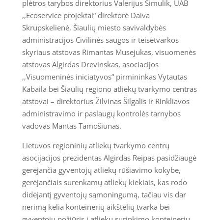
plėtros tarybos direktorius Valerijus Simulik, UAB
,,Ecoservice projektai“ direktorė Daiva
Skrupskelienė, Šiaulių miesto savivaldybės
administracijos Civilinės saugos ir teisėtvarkos
skyriaus atstovas Rimantas Musejukas, visuomenės
atstovas Algirdas Drevinskas, asociacijos
,,Visuomeninės iniciatyvos“ pirmininkas Vytautas
Kabaila bei Šiaulių regiono atliekų tvarkymo centras
atstovai – direktorius Žilvinas Šilgalis ir Rinkliavos
administravimo ir paslaugų kontrolės tarnybos
vadovas Mantas Tamošiūnas.
Lietuvos regioninių atliekų tvarkymo centrų
asocijacijos prezidentas Algirdas Reipas pasidžiaugė
gerėjančia gyventojų atliekų rūšiavimo kokybe,
gerėjančiais surenkamų atliekų kiekiais, kas rodo
didėjantį gyventojų sąmoningumą, tačiau vis dar
nerimą kelia konteinerių aikštelių tvarka bei
gyventojų požiūris į atliekų surinkimo konteinerių