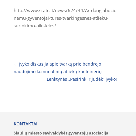
http://www.sratc.lt/news/624/44/Ar-daugiabuciu-
namu-gyventojai-tures-tvarkingesnes-atlieku-
surinkimo-aiksteles/
←
Įvyko diskusija apie tvarką prie bendrojo
naudojimo komunalinių atliekų konteinerių
Lenktynės „Pasirink ir judėk” įvyko!
→
KONTAKTAI
Šiaulių miesto savivaldybės gyventojų asociacija